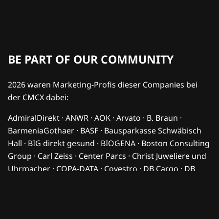
BE PART OF OUR COMMUNITY
2026 waren Marketing-Profis dieser Companies bei
der CMCX dabei:
AdmiralDirekt · ANWR · AOK · Arvato · B. Braun ·
BarmeniaGothaer · BASF · Bausparkasse Schwäbisch
Hall · BIG direkt gesund · BIOGENA · Boston Consulting
Group · Carl Zeiss · Center Parcs · Christ Juweliere und
Uhrmacher · COPA-DATA · Covestro · DB Cargo · DB
Sicherheit · DB Systel · DG Nexolution · DHL · DKB · dm-
drogerie markt · Endress+Hauser · FC Bayern München
· FedEx · Flughafen Berlin Brandenburg · HORSCH