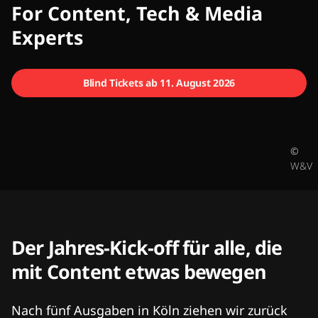
CMCX
For Content, Tech & Media
Experts
Blind Tickets ab 11. August 2026
©
W&V
Der Jahres-Kick-off für alle, die
mit Content etwas bewegen
Nach fünf Ausgaben in Köln ziehen wir zurück