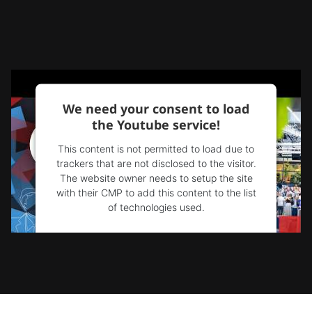
We need your consent to load
the Youtube service!
This content is not permitted to load due to
trackers that are not disclosed to the visitor.
The website owner needs to setup the site
with their CMP to add this content to the list
of technologies used.
Powered by
Usercentrics Consent
Management Platform