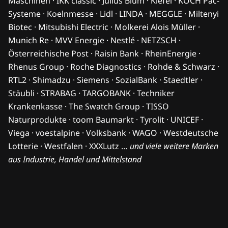
Maschinen · IKK classic · Julius Blum · Kiefel · KOCH Pac-
Systeme · Koelnmesse · Lidl · LINDA · MEGGLE · Miltenyi
Biotec · Mitsubishi Electric · Molkerei Alois Müller ·
Munich Re · MVV Energie · Nestlé · NETZSCH ·
Österreichische Post · Raisin Bank · RheinEnergie ·
Rhenus Group · Roche Diagnostics · Rohde & Schwarz ·
RTL2 · Shimadzu · Siemens · SozialBank · Staedtler ·
Stäubli · STRABAG · TARGOBANK · Techniker
Krankenkasse · The Swatch Group · TISSO
Naturprodukte · toom Baumarkt · Tyrolit · UNICEF ·
Viega · voestalpine · Volksbank · WAGO · Westdeutsche
Lotterie · Westfalen · XXXLutz …
und viele weitere Marken
aus Industrie, Handel und Mittelstand