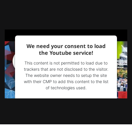
We need your consent to load
the Youtube service!
This content is not permitted to load due to
trackers that are not disclosed to the visitor.
The website owner needs to setup the site
with their CMP to add this content to the list
of technologies used.
Powered by
Usercentrics Consent
Management Platform