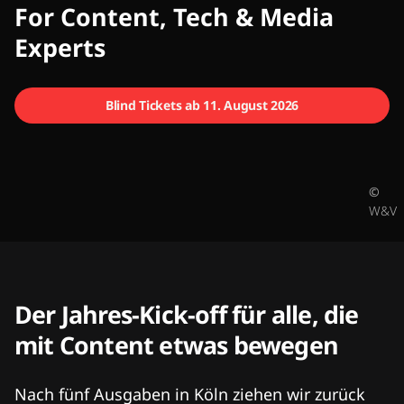
CMCX
For Content, Tech & Media
Experts
Blind Tickets ab 11. August 2026
©
W&V
Der Jahres-Kick-off für alle, die
mit Content etwas bewegen
Nach fünf Ausgaben in Köln ziehen wir zurück