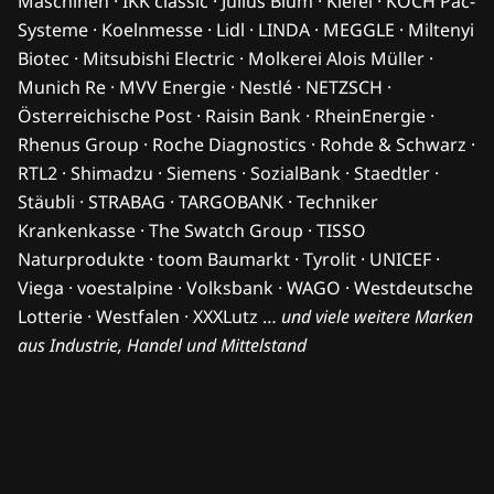
Maschinen · IKK classic · Julius Blum · Kiefel · KOCH Pac-
Systeme · Koelnmesse · Lidl · LINDA · MEGGLE · Miltenyi
Biotec · Mitsubishi Electric · Molkerei Alois Müller ·
Munich Re · MVV Energie · Nestlé · NETZSCH ·
Österreichische Post · Raisin Bank · RheinEnergie ·
Rhenus Group · Roche Diagnostics · Rohde & Schwarz ·
RTL2 · Shimadzu · Siemens · SozialBank · Staedtler ·
Stäubli · STRABAG · TARGOBANK · Techniker
Krankenkasse · The Swatch Group · TISSO
Naturprodukte · toom Baumarkt · Tyrolit · UNICEF ·
Viega · voestalpine · Volksbank · WAGO · Westdeutsche
Lotterie · Westfalen · XXXLutz …
und viele weitere Marken
aus Industrie, Handel und Mittelstand