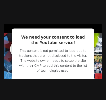
We need your consent to load
the Youtube service!
This content is not permitted to load due to
trackers that are not disclosed to the visitor.
The website owner needs to setup the site
with their CMP to add this content to the list
of technologies used.
Powered by
Usercentrics Consent
Management Platform