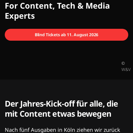
CMCX
For Content, Tech & Media
Experts
Blind Tickets ab 11. August 2026
©
W&V
Der Jahres-Kick-off für alle, die
mit Content etwas bewegen
Nach fünf Ausgaben in Köln ziehen wir zurück