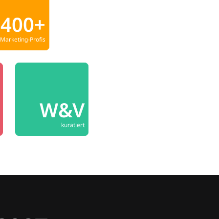
400+
Marketing-Profis
W&V
kuratiert