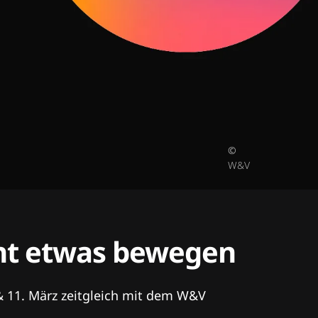
©
W&V
tent etwas bewegen
& 11. März zeitgleich mit dem W&V