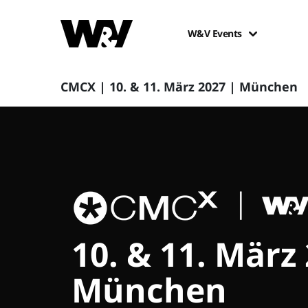
W&V Events
CMCX | 10. & 11. März 2027 | München
10. & 11. März
München