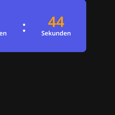
44
43
:
en
Sekunden