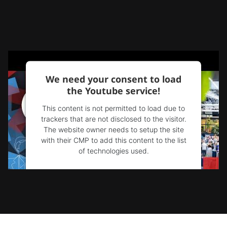
We need your consent to load
the Youtube service!
This content is not permitted to load due to
trackers that are not disclosed to the visitor.
The website owner needs to setup the site
with their CMP to add this content to the list
of technologies used.
Powered by
Usercentrics Consent
Management Platform