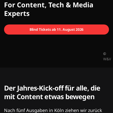
CMCX
For Content, Tech & Media
Experts
Blind Tickets ab 11. August 2026
©
W&V
Der Jahres-Kick-off für alle, die
mit Content etwas bewegen
Nach fünf Ausgaben in Köln ziehen wir zurück