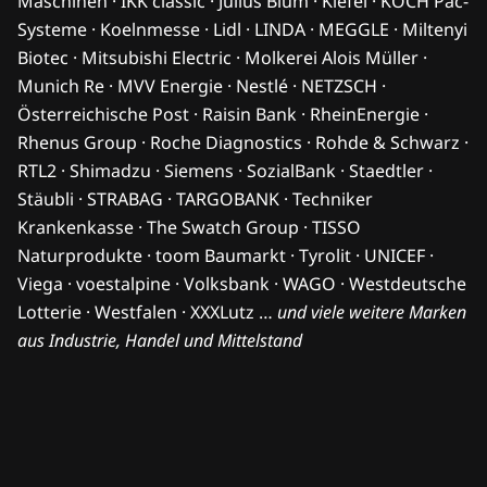
Maschinen · IKK classic · Julius Blum · Kiefel · KOCH Pac-
Systeme · Koelnmesse · Lidl · LINDA · MEGGLE · Miltenyi
Biotec · Mitsubishi Electric · Molkerei Alois Müller ·
Munich Re · MVV Energie · Nestlé · NETZSCH ·
Österreichische Post · Raisin Bank · RheinEnergie ·
Rhenus Group · Roche Diagnostics · Rohde & Schwarz ·
RTL2 · Shimadzu · Siemens · SozialBank · Staedtler ·
Stäubli · STRABAG · TARGOBANK · Techniker
Krankenkasse · The Swatch Group · TISSO
Naturprodukte · toom Baumarkt · Tyrolit · UNICEF ·
Viega · voestalpine · Volksbank · WAGO · Westdeutsche
Lotterie · Westfalen · XXXLutz …
und viele weitere Marken
aus Industrie, Handel und Mittelstand