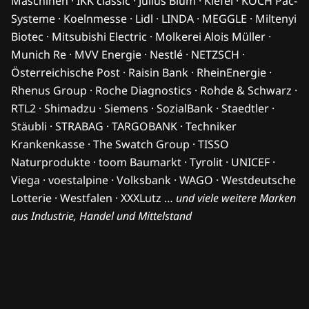
Maschinen · IKK classic · Julius Blum · Kiefel · KOCH Pac-
Systeme · Koelnmesse · Lidl · LINDA · MEGGLE · Miltenyi
Biotec · Mitsubishi Electric · Molkerei Alois Müller ·
Munich Re · MVV Energie · Nestlé · NETZSCH ·
Österreichische Post · Raisin Bank · RheinEnergie ·
Rhenus Group · Roche Diagnostics · Rohde & Schwarz ·
RTL2 · Shimadzu · Siemens · SozialBank · Staedtler ·
Stäubli · STRABAG · TARGOBANK · Techniker
Krankenkasse · The Swatch Group · TISSO
Naturprodukte · toom Baumarkt · Tyrolit · UNICEF ·
Viega · voestalpine · Volksbank · WAGO · Westdeutsche
Lotterie · Westfalen · XXXLutz …
und viele weitere Marken
aus Industrie, Handel und Mittelstand