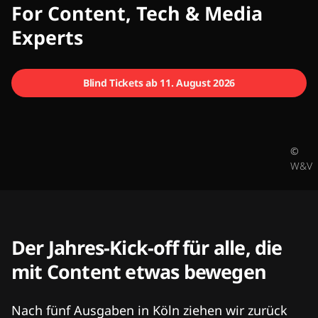
CMCX
For Content, Tech & Media
Experts
Blind Tickets ab 11. August 2026
©
W&V
Der Jahres-Kick-off für alle, die
mit Content etwas bewegen
Nach fünf Ausgaben in Köln ziehen wir zurück