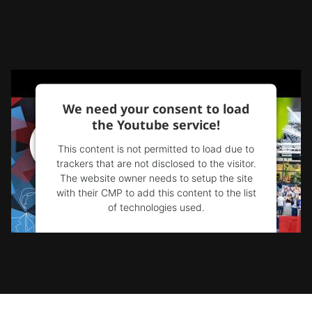
We need your consent to load
the Youtube service!
This content is not permitted to load due to
trackers that are not disclosed to the visitor.
The website owner needs to setup the site
with their CMP to add this content to the list
of technologies used.
Powered by
Usercentrics Consent
Management Platform