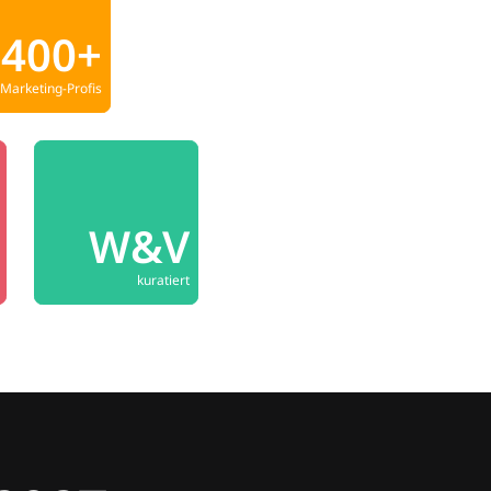
400+
Marketing-Profis
W&V
kuratiert