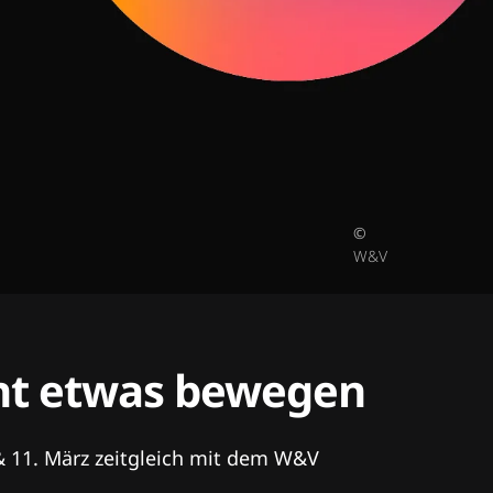
©
W&V
tent etwas bewegen
& 11. März zeitgleich mit dem W&V