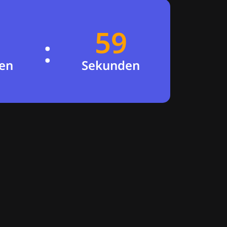
59
58
:
en
Sekunden