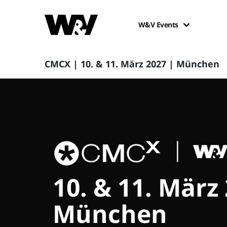
W&V Events
CMCX | 10. & 11. März 2027 | München
10. & 11. März
München