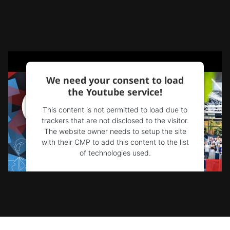
We need your consent to load
the Youtube service!
This content is not permitted to load due to
trackers that are not disclosed to the visitor.
The website owner needs to setup the site
with their CMP to add this content to the list
of technologies used.
Powered by
Usercentrics Consent
Management Platform