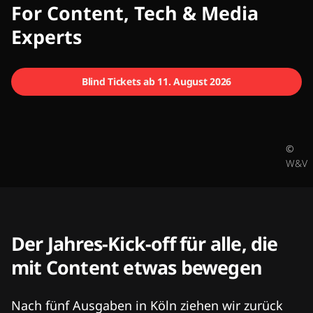
CMCX
For Content, Tech & Media
Experts
Blind Tickets ab 11. August 2026
©
W&V
Der Jahres-Kick-off für alle, die
mit Content etwas bewegen
Nach fünf Ausgaben in Köln ziehen wir zurück