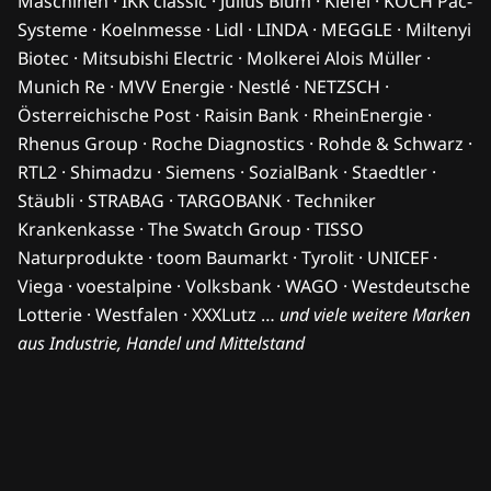
Maschinen · IKK classic · Julius Blum · Kiefel · KOCH Pac-
Systeme · Koelnmesse · Lidl · LINDA · MEGGLE · Miltenyi
Biotec · Mitsubishi Electric · Molkerei Alois Müller ·
Munich Re · MVV Energie · Nestlé · NETZSCH ·
Österreichische Post · Raisin Bank · RheinEnergie ·
Rhenus Group · Roche Diagnostics · Rohde & Schwarz ·
RTL2 · Shimadzu · Siemens · SozialBank · Staedtler ·
Stäubli · STRABAG · TARGOBANK · Techniker
Krankenkasse · The Swatch Group · TISSO
Naturprodukte · toom Baumarkt · Tyrolit · UNICEF ·
Viega · voestalpine · Volksbank · WAGO · Westdeutsche
Lotterie · Westfalen · XXXLutz …
und viele weitere Marken
aus Industrie, Handel und Mittelstand