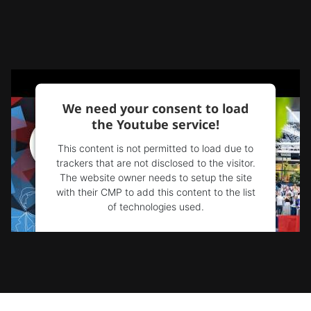
We need your consent to load
the Youtube service!
This content is not permitted to load due to
trackers that are not disclosed to the visitor.
The website owner needs to setup the site
with their CMP to add this content to the list
of technologies used.
Powered by
Usercentrics Consent
Management Platform