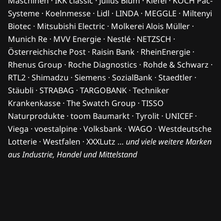
Maschinen · IKK classic · Julius Blum · Kiefel · KOCH Pac-
Systeme · Koelnmesse · Lidl · LINDA · MEGGLE · Miltenyi
Biotec · Mitsubishi Electric · Molkerei Alois Müller ·
Munich Re · MVV Energie · Nestlé · NETZSCH ·
Österreichische Post · Raisin Bank · RheinEnergie ·
Rhenus Group · Roche Diagnostics · Rohde & Schwarz ·
RTL2 · Shimadzu · Siemens · SozialBank · Staedtler ·
Stäubli · STRABAG · TARGOBANK · Techniker
Krankenkasse · The Swatch Group · TISSO
Naturprodukte · toom Baumarkt · Tyrolit · UNICEF ·
Viega · voestalpine · Volksbank · WAGO · Westdeutsche
Lotterie · Westfalen · XXXLutz …
und viele weitere Marken
aus Industrie, Handel und Mittelstand