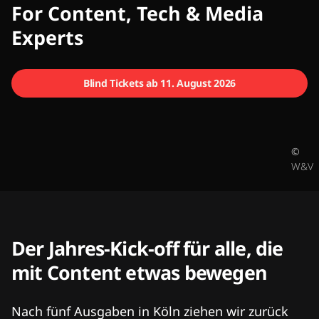
CMCX
For Content, Tech & Media
Experts
Blind Tickets ab 11. August 2026
©
W&V
Der Jahres-Kick-off für alle, die
mit Content etwas bewegen
Nach fünf Ausgaben in Köln ziehen wir zurück