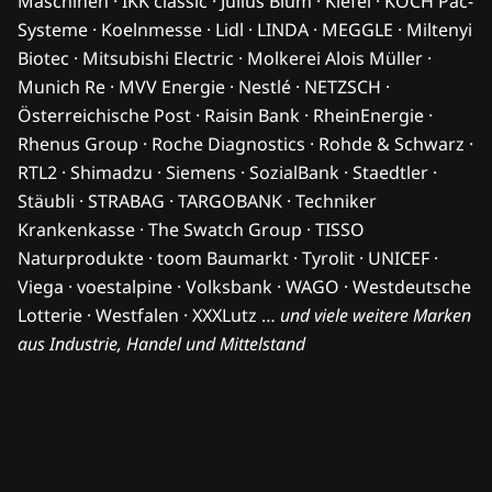
Maschinen · IKK classic · Julius Blum · Kiefel · KOCH Pac-
Systeme · Koelnmesse · Lidl · LINDA · MEGGLE · Miltenyi
Biotec · Mitsubishi Electric · Molkerei Alois Müller ·
Munich Re · MVV Energie · Nestlé · NETZSCH ·
Österreichische Post · Raisin Bank · RheinEnergie ·
Rhenus Group · Roche Diagnostics · Rohde & Schwarz ·
RTL2 · Shimadzu · Siemens · SozialBank · Staedtler ·
Stäubli · STRABAG · TARGOBANK · Techniker
Krankenkasse · The Swatch Group · TISSO
Naturprodukte · toom Baumarkt · Tyrolit · UNICEF ·
Viega · voestalpine · Volksbank · WAGO · Westdeutsche
Lotterie · Westfalen · XXXLutz …
und viele weitere Marken
aus Industrie, Handel und Mittelstand