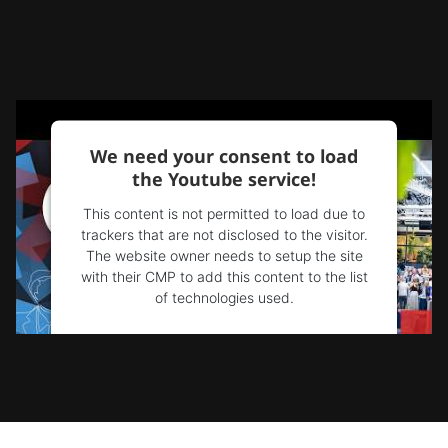
We need your consent to load
the Youtube service!
This content is not permitted to load due to
trackers that are not disclosed to the visitor.
The website owner needs to setup the site
with their CMP to add this content to the list
of technologies used.
Powered by
Usercentrics Consent
Management Platform