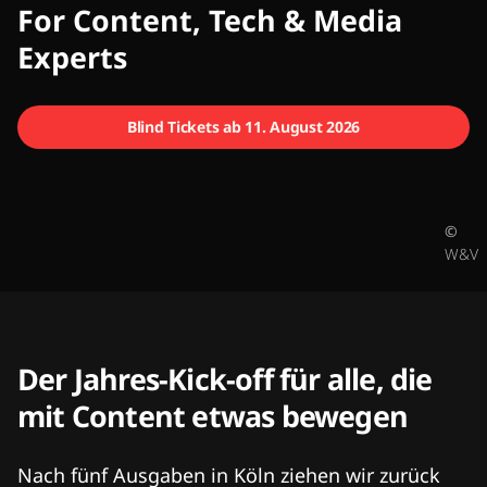
CMCX
For Content, Tech & Media
Experts
Blind Tickets ab 11. August 2026
©
W&V
Der Jahres-Kick-off für alle, die
mit Content etwas bewegen
Nach fünf Ausgaben in Köln ziehen wir zurück