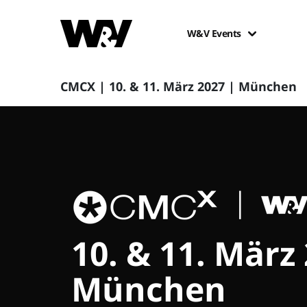
W&V Events
CMCX | 10. & 11. März 2027 | München
10. & 11. März
München