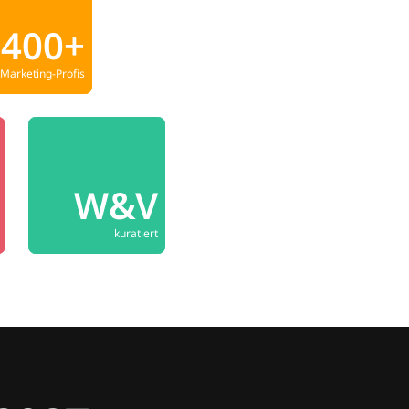
400+
Marketing-Profis
W&V
kuratiert