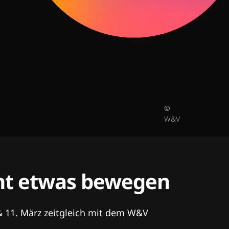
©
W&V
tent etwas bewegen
& 11. März zeitgleich mit dem W&V