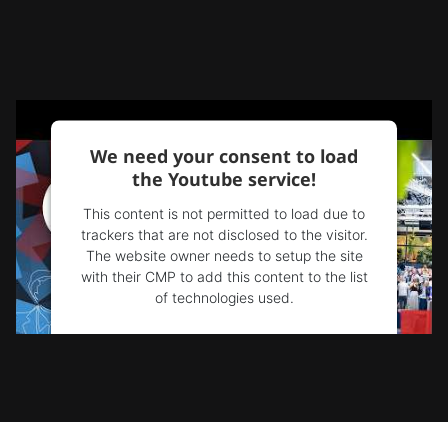
We need your consent to load
the Youtube service!
This content is not permitted to load due to
trackers that are not disclosed to the visitor.
The website owner needs to setup the site
with their CMP to add this content to the list
of technologies used.
Powered by
Usercentrics Consent
Management Platform