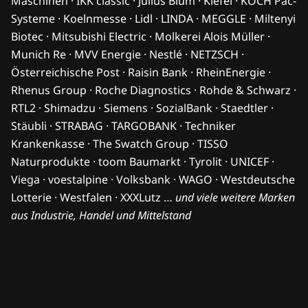
Maschinen · IKK classic · Julius Blum · Kiefel · KOCH Pac-
Systeme · Koelnmesse · Lidl · LINDA · MEGGLE · Miltenyi
Biotec · Mitsubishi Electric · Molkerei Alois Müller ·
Munich Re · MVV Energie · Nestlé · NETZSCH ·
Österreichische Post · Raisin Bank · RheinEnergie ·
Rhenus Group · Roche Diagnostics · Rohde & Schwarz ·
RTL2 · Shimadzu · Siemens · SozialBank · Staedtler ·
Stäubli · STRABAG · TARGOBANK · Techniker
Krankenkasse · The Swatch Group · TISSO
Naturprodukte · toom Baumarkt · Tyrolit · UNICEF ·
Viega · voestalpine · Volksbank · WAGO · Westdeutsche
Lotterie · Westfalen · XXXLutz …
und viele weitere Marken
aus Industrie, Handel und Mittelstand