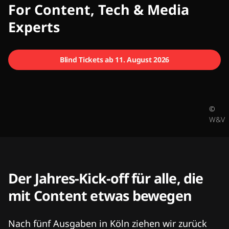
CMCX
For Content, Tech & Media
Experts
Blind Tickets ab 11. August 2026
©
W&V
Der Jahres-Kick-off für alle, die
mit Content etwas bewegen
Nach fünf Ausgaben in Köln ziehen wir zurück