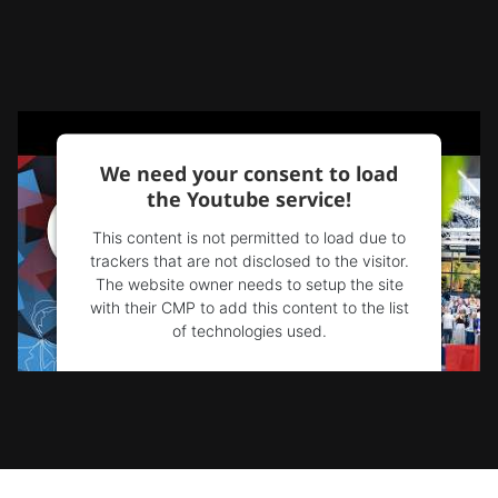
We need your consent to load
the Youtube service!
This content is not permitted to load due to
trackers that are not disclosed to the visitor.
The website owner needs to setup the site
with their CMP to add this content to the list
of technologies used.
Powered by
Usercentrics Consent
Management Platform