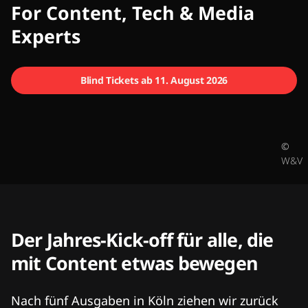
CMCX
For Content, Tech & Media
Experts
Blind Tickets ab 11. August 2026
©
W&V
Der Jahres-Kick-off für alle, die
mit Content etwas bewegen
Nach fünf Ausgaben in Köln ziehen wir zurück