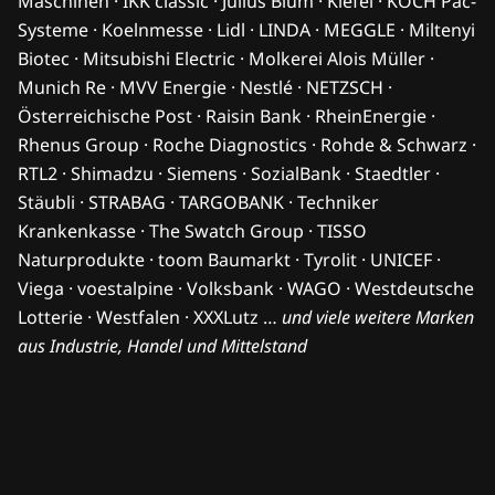
Maschinen · IKK classic · Julius Blum · Kiefel · KOCH Pac-
Systeme · Koelnmesse · Lidl · LINDA · MEGGLE · Miltenyi
Biotec · Mitsubishi Electric · Molkerei Alois Müller ·
Munich Re · MVV Energie · Nestlé · NETZSCH ·
Österreichische Post · Raisin Bank · RheinEnergie ·
Rhenus Group · Roche Diagnostics · Rohde & Schwarz ·
RTL2 · Shimadzu · Siemens · SozialBank · Staedtler ·
Stäubli · STRABAG · TARGOBANK · Techniker
Krankenkasse · The Swatch Group · TISSO
Naturprodukte · toom Baumarkt · Tyrolit · UNICEF ·
Viega · voestalpine · Volksbank · WAGO · Westdeutsche
Lotterie · Westfalen · XXXLutz …
und viele weitere Marken
aus Industrie, Handel und Mittelstand