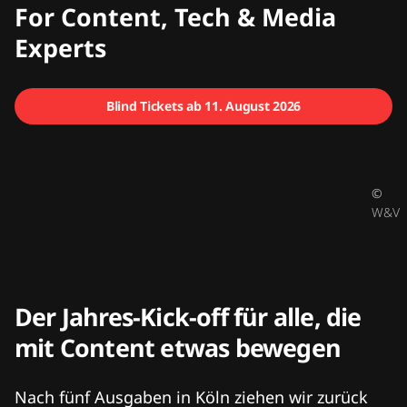
CMCX
For Content, Tech & Media
Experts
Blind Tickets ab 11. August 2026
©
W&V
Der Jahres-Kick-off für alle, die
mit Content etwas bewegen
Nach fünf Ausgaben in Köln ziehen wir zurück