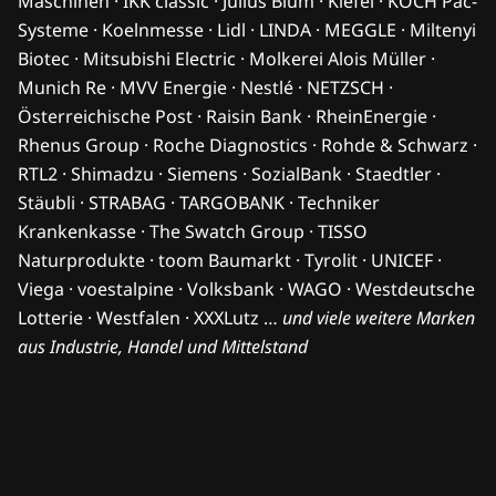
Maschinen · IKK classic · Julius Blum · Kiefel · KOCH Pac-
Systeme · Koelnmesse · Lidl · LINDA · MEGGLE · Miltenyi
Biotec · Mitsubishi Electric · Molkerei Alois Müller ·
Munich Re · MVV Energie · Nestlé · NETZSCH ·
Österreichische Post · Raisin Bank · RheinEnergie ·
Rhenus Group · Roche Diagnostics · Rohde & Schwarz ·
RTL2 · Shimadzu · Siemens · SozialBank · Staedtler ·
Stäubli · STRABAG · TARGOBANK · Techniker
Krankenkasse · The Swatch Group · TISSO
Naturprodukte · toom Baumarkt · Tyrolit · UNICEF ·
Viega · voestalpine · Volksbank · WAGO · Westdeutsche
Lotterie · Westfalen · XXXLutz …
und viele weitere Marken
aus Industrie, Handel und Mittelstand