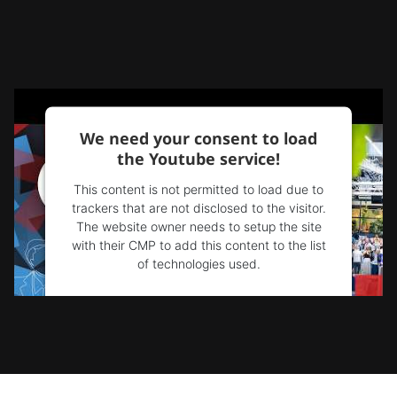
We need your consent to load
the Youtube service!
This content is not permitted to load due to
trackers that are not disclosed to the visitor.
The website owner needs to setup the site
with their CMP to add this content to the list
of technologies used.
Powered by
Usercentrics Consent
Management Platform