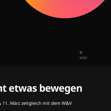
©
W&V
tent etwas bewegen
& 11. März zeitgleich mit dem W&V