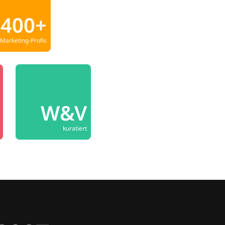
400+
Marketing-Profis
W&V
kuratiert