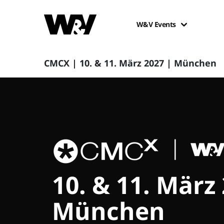
W&V Events
CMCX | 10. & 11. März 2027 | München
10. & 11. März
München