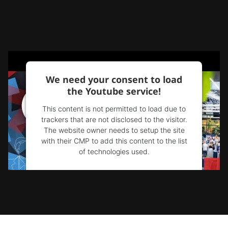
We need your consent to load
the Youtube service!
This content is not permitted to load due to
trackers that are not disclosed to the visitor.
The website owner needs to setup the site
with their CMP to add this content to the list
of technologies used.
Powered by
Usercentrics Consent
Management Platform