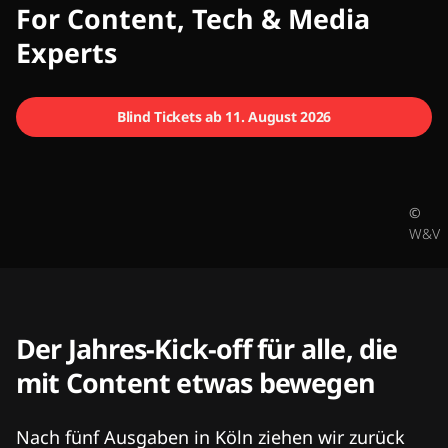
CMCX
For Content, Tech & Media
Experts
Blind Tickets ab 11. August 2026
©
W&V
Der Jahres-Kick-off für alle, die
mit Content etwas bewegen
Nach fünf Ausgaben in Köln ziehen wir zurück