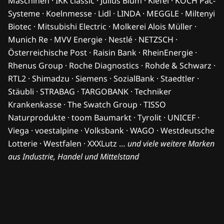
Maschinen · IKK classic · Julius Blum · Kiefel · KOCH Pac-
Systeme · Koelnmesse · Lidl · LINDA · MEGGLE · Miltenyi
Biotec · Mitsubishi Electric · Molkerei Alois Müller ·
Munich Re · MVV Energie · Nestlé · NETZSCH ·
Österreichische Post · Raisin Bank · RheinEnergie ·
Rhenus Group · Roche Diagnostics · Rohde & Schwarz ·
RTL2 · Shimadzu · Siemens · SozialBank · Staedtler ·
Stäubli · STRABAG · TARGOBANK · Techniker
Krankenkasse · The Swatch Group · TISSO
Naturprodukte · toom Baumarkt · Tyrolit · UNICEF ·
Viega · voestalpine · Volksbank · WAGO · Westdeutsche
Lotterie · Westfalen · XXXLutz …
und viele weitere Marken
aus Industrie, Handel und Mittelstand