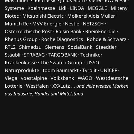
Maschinen · IKK classic · Julius Blum · Kiefel · KOCH Pac-
Systeme · Koelnmesse · Lidl · LINDA · MEGGLE · Miltenyi
Biotec · Mitsubishi Electric · Molkerei Alois Müller ·
Munich Re · MVV Energie · Nestlé · NETZSCH ·
Österreichische Post · Raisin Bank · RheinEnergie ·
Rhenus Group · Roche Diagnostics · Rohde & Schwarz ·
RTL2 · Shimadzu · Siemens · SozialBank · Staedtler ·
Stäubli · STRABAG · TARGOBANK · Techniker
Krankenkasse · The Swatch Group · TISSO
Naturprodukte · toom Baumarkt · Tyrolit · UNICEF ·
Viega · voestalpine · Volksbank · WAGO · Westdeutsche
Lotterie · Westfalen · XXXLutz …
und viele weitere Marken
aus Industrie, Handel und Mittelstand