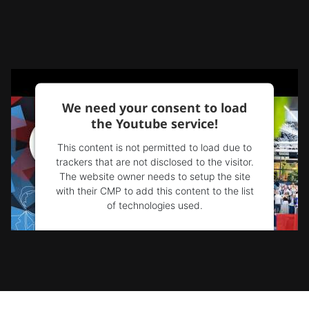
We need your consent to load
the Youtube service!
This content is not permitted to load due to
trackers that are not disclosed to the visitor.
The website owner needs to setup the site
with their CMP to add this content to the list
of technologies used.
Powered by
Usercentrics Consent
Management Platform