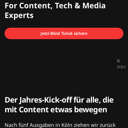
CMCX
For Content, Tech & Media
Experts
Jetzt Blind Ticket sichern
©
W&V
Der Jahres-Kick-off für alle, die
mit Content etwas bewegen
Nach fünf Ausgaben in Köln ziehen wir zurück