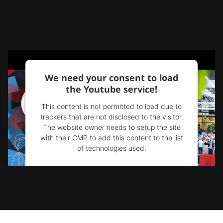
We need your consent to load
the Youtube service!
This content is not permitted to load due to
trackers that are not disclosed to the visitor.
The website owner needs to setup the site
with their CMP to add this content to the list
of technologies used.
Powered by
Usercentrics Consent
Management Platform