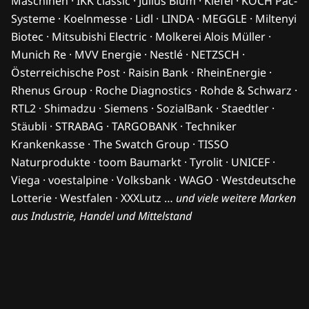
Maschinen · IKK classic · Julius Blum · Kiefel · KOCH Pac-
Systeme · Koelnmesse · Lidl · LINDA · MEGGLE · Miltenyi
Biotec · Mitsubishi Electric · Molkerei Alois Müller ·
Munich Re · MVV Energie · Nestlé · NETZSCH ·
Österreichische Post · Raisin Bank · RheinEnergie ·
Rhenus Group · Roche Diagnostics · Rohde & Schwarz ·
RTL2 · Shimadzu · Siemens · SozialBank · Staedtler ·
Stäubli · STRABAG · TARGOBANK · Techniker
Krankenkasse · The Swatch Group · TISSO
Naturprodukte · toom Baumarkt · Tyrolit · UNICEF ·
Viega · voestalpine · Volksbank · WAGO · Westdeutsche
Lotterie · Westfalen · XXXLutz …
und viele weitere Marken
aus Industrie, Handel und Mittelstand