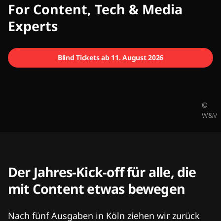
CMCX
For Content, Tech & Media
Experts
Blind Tickets ab 11. August 2026
©
W&V
Der Jahres-Kick-off für alle, die
mit Content etwas bewegen
Nach fünf Ausgaben in Köln ziehen wir zurück