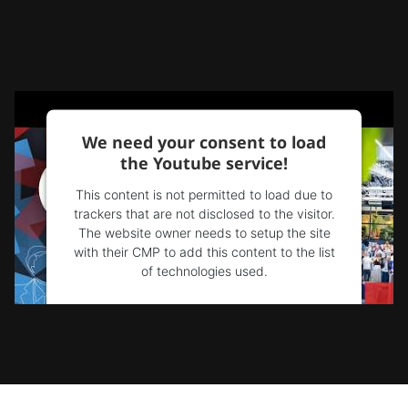
We need your consent to load
the Youtube service!
This content is not permitted to load due to
trackers that are not disclosed to the visitor.
The website owner needs to setup the site
with their CMP to add this content to the list
of technologies used.
Powered by
Usercentrics Consent
Management Platform