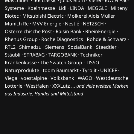
Maschinen · IKK classic · Julius Blum · Kiefel · KOCH Pac-
Systeme · Koelnmesse · Lidl · LINDA · MEGGLE · Miltenyi
Biotec · Mitsubishi Electric · Molkerei Alois Müller ·
Munich Re · MVV Energie · Nestlé · NETZSCH ·
Österreichische Post · Raisin Bank · RheinEnergie ·
Rhenus Group · Roche Diagnostics · Rohde & Schwarz ·
RTL2 · Shimadzu · Siemens · SozialBank · Staedtler ·
Stäubli · STRABAG · TARGOBANK · Techniker
Krankenkasse · The Swatch Group · TISSO
Naturprodukte · toom Baumarkt · Tyrolit · UNICEF ·
Viega · voestalpine · Volksbank · WAGO · Westdeutsche
Lotterie · Westfalen · XXXLutz …
und viele weitere Marken
aus Industrie, Handel und Mittelstand