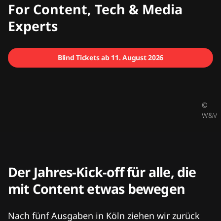
CMCX
For Content, Tech & Media
Experts
Blind Tickets ab 11. August 2026
©
W&V
Der Jahres-Kick-off für alle, die
mit Content etwas bewegen
Nach fünf Ausgaben in Köln ziehen wir zurück