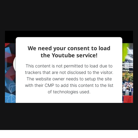
We need your consent to load
the Youtube service!
This content is not permitted to load due to
trackers that are not disclosed to the visitor.
The website owner needs to setup the site
with their CMP to add this content to the list
of technologies used.
Powered by
Usercentrics Consent
Management Platform