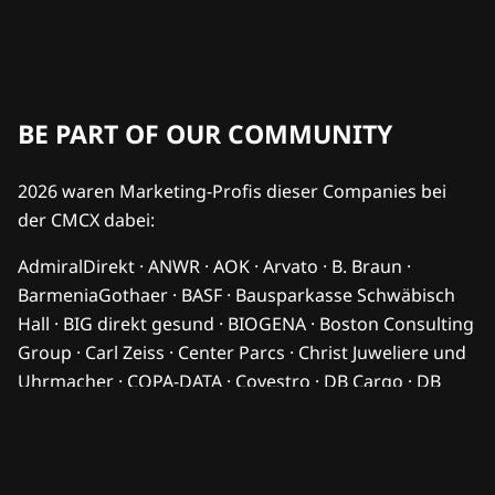
BE PART OF OUR COMMUNITY
2026 waren Marketing-Profis dieser Companies bei
der CMCX dabei:
AdmiralDirekt · ANWR · AOK · Arvato · B. Braun ·
BarmeniaGothaer · BASF · Bausparkasse Schwäbisch
Hall · BIG direkt gesund · BIOGENA · Boston Consulting
Group · Carl Zeiss · Center Parcs · Christ Juweliere und
Uhrmacher · COPA-DATA · Covestro · DB Cargo · DB
Sicherheit · DB Systel · DG Nexolution · DHL · DKB · dm-
drogerie markt · Endress+Hauser · FC Bayern München
· FedEx · Flughafen Berlin Brandenburg · HORSCH