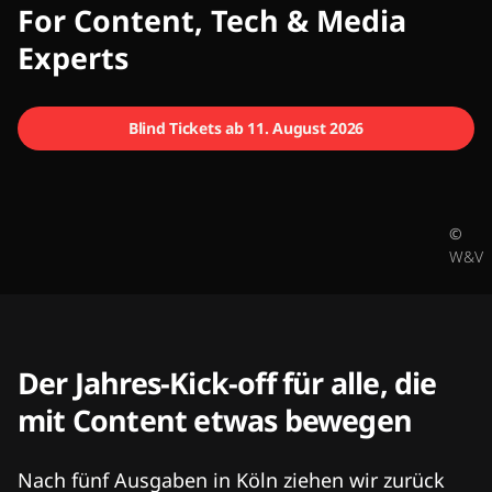
CMCX
For Content, Tech & Media
Experts
Blind Tickets ab 11. August 2026
©
W&V
Der Jahres-Kick-off für alle, die
mit Content etwas bewegen
Nach fünf Ausgaben in Köln ziehen wir zurück