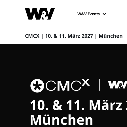
W&V Events
CMCX | 10. & 11. März 2027 | München
10. & 11. März
München