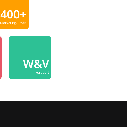
400+
Marketing-Profis
W&V
kuratiert