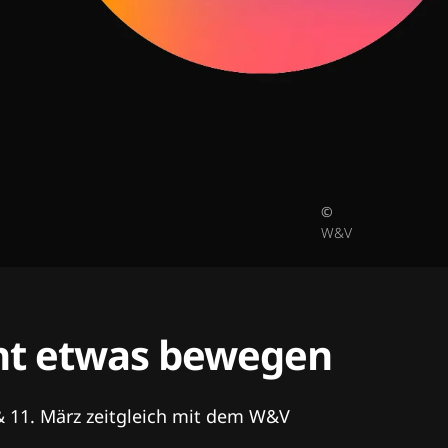
©
W&V
tent etwas bewegen
& 11. März zeitgleich mit dem W&V