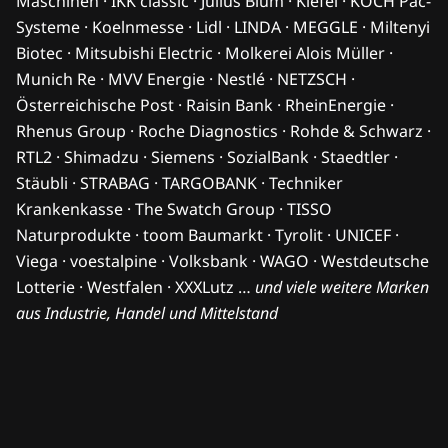
Maschinen · IKK classic · Julius Blum · Kiefel · KOCH Pac-
Systeme · Koelnmesse · Lidl · LINDA · MEGGLE · Miltenyi
Biotec · Mitsubishi Electric · Molkerei Alois Müller ·
Munich Re · MVV Energie · Nestlé · NETZSCH ·
Österreichische Post · Raisin Bank · RheinEnergie ·
Rhenus Group · Roche Diagnostics · Rohde & Schwarz ·
RTL2 · Shimadzu · Siemens · SozialBank · Staedtler ·
Stäubli · STRABAG · TARGOBANK · Techniker
Krankenkasse · The Swatch Group · TISSO
Naturprodukte · toom Baumarkt · Tyrolit · UNICEF ·
Viega · voestalpine · Volksbank · WAGO · Westdeutsche
Lotterie · Westfalen · XXXLutz …
und viele weitere Marken
aus Industrie, Handel und Mittelstand