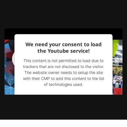
We need your consent to load
the Youtube service!
This content is not permitted to load due to
trackers that are not disclosed to the visitor.
The website owner needs to setup the site
with their CMP to add this content to the list
of technologies used.
Powered by
Usercentrics Consent
Management Platform