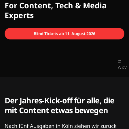
CMCX
For Content, Tech & Media
Experts
Blind Tickets ab 11. August 2026
©
W&V
Der Jahres-Kick-off für alle, die
mit Content etwas bewegen
Nach fünf Ausgaben in Köln ziehen wir zurück