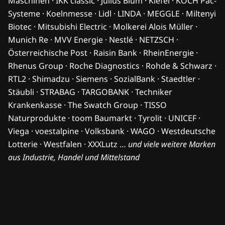
Maschinen · IKK classic · Julius Blum · Kiefel · KOCH Pac-
Systeme · Koelnmesse · Lidl · LINDA · MEGGLE · Miltenyi
Biotec · Mitsubishi Electric · Molkerei Alois Müller ·
Munich Re · MVV Energie · Nestlé · NETZSCH ·
Österreichische Post · Raisin Bank · RheinEnergie ·
Rhenus Group · Roche Diagnostics · Rohde & Schwarz ·
RTL2 · Shimadzu · Siemens · SozialBank · Staedtler ·
Stäubli · STRABAG · TARGOBANK · Techniker
Krankenkasse · The Swatch Group · TISSO
Naturprodukte · toom Baumarkt · Tyrolit · UNICEF ·
Viega · voestalpine · Volksbank · WAGO · Westdeutsche
Lotterie · Westfalen · XXXLutz …
und viele weitere Marken
aus Industrie, Handel und Mittelstand