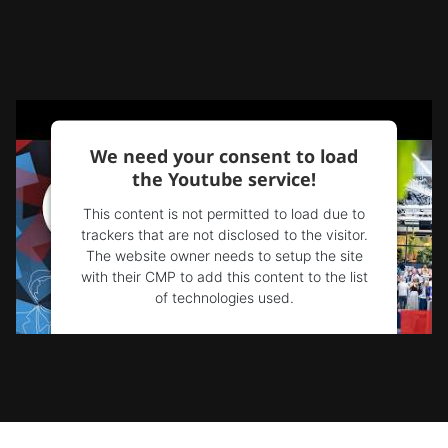
We need your consent to load
the Youtube service!
This content is not permitted to load due to
trackers that are not disclosed to the visitor.
The website owner needs to setup the site
with their CMP to add this content to the list
of technologies used.
Powered by
Usercentrics Consent
Management Platform