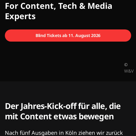
CMCX
For Content, Tech & Media
Experts
Blind Tickets ab 11. August 2026
©
W&V
Der Jahres-Kick-off für alle, die
mit Content etwas bewegen
Nach fünf Ausgaben in Köln ziehen wir zurück