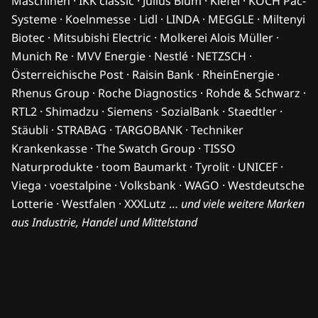
Maschinen · IKK classic · Julius Blum · Kiefel · KOCH Pac-
Systeme · Koelnmesse · Lidl · LINDA · MEGGLE · Miltenyi
Biotec · Mitsubishi Electric · Molkerei Alois Müller ·
Munich Re · MVV Energie · Nestlé · NETZSCH ·
Österreichische Post · Raisin Bank · RheinEnergie ·
Rhenus Group · Roche Diagnostics · Rohde & Schwarz ·
RTL2 · Shimadzu · Siemens · SozialBank · Staedtler ·
Stäubli · STRABAG · TARGOBANK · Techniker
Krankenkasse · The Swatch Group · TISSO
Naturprodukte · toom Baumarkt · Tyrolit · UNICEF ·
Viega · voestalpine · Volksbank · WAGO · Westdeutsche
Lotterie · Westfalen · XXXLutz …
und viele weitere Marken
aus Industrie, Handel und Mittelstand