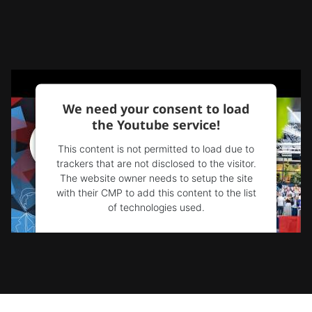
We need your consent to load
the Youtube service!
This content is not permitted to load due to
trackers that are not disclosed to the visitor.
The website owner needs to setup the site
with their CMP to add this content to the list
of technologies used.
Powered by
Usercentrics Consent
Management Platform