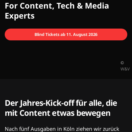
CMCX
For Content, Tech & Media
Experts
Blind Tickets ab 11. August 2026
©
W&V
Der Jahres-Kick-off für alle, die
mit Content etwas bewegen
Nach fünf Ausgaben in Köln ziehen wir zurück