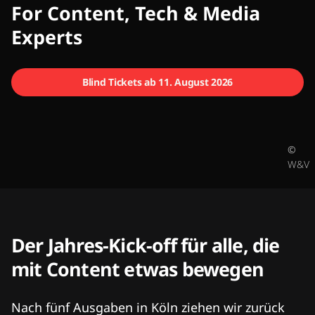
CMCX
For Content, Tech & Media
Experts
Blind Tickets ab 11. August 2026
©
W&V
Der Jahres-Kick-off für alle, die
mit Content etwas bewegen
Nach fünf Ausgaben in Köln ziehen wir zurück