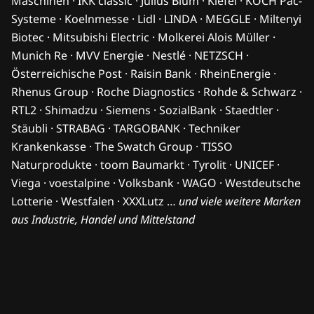
Maschinen · IKK classic · Julius Blum · Kiefel · KOCH Pac-
Systeme · Koelnmesse · Lidl · LINDA · MEGGLE · Miltenyi
Biotec · Mitsubishi Electric · Molkerei Alois Müller ·
Munich Re · MVV Energie · Nestlé · NETZSCH ·
Österreichische Post · Raisin Bank · RheinEnergie ·
Rhenus Group · Roche Diagnostics · Rohde & Schwarz ·
RTL2 · Shimadzu · Siemens · SozialBank · Staedtler ·
Stäubli · STRABAG · TARGOBANK · Techniker
Krankenkasse · The Swatch Group · TISSO
Naturprodukte · toom Baumarkt · Tyrolit · UNICEF ·
Viega · voestalpine · Volksbank · WAGO · Westdeutsche
Lotterie · Westfalen · XXXLutz …
und viele weitere Marken
aus Industrie, Handel und Mittelstand