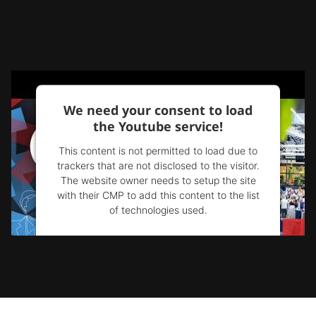
We need your consent to load
the Youtube service!
This content is not permitted to load due to
trackers that are not disclosed to the visitor.
The website owner needs to setup the site
with their CMP to add this content to the list
of technologies used.
Powered by
Usercentrics Consent
Management Platform