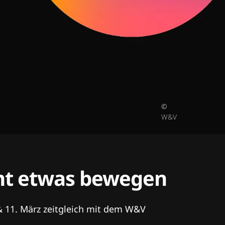
©
W&V
tent etwas bewegen
& 11. März zeitgleich mit dem W&V