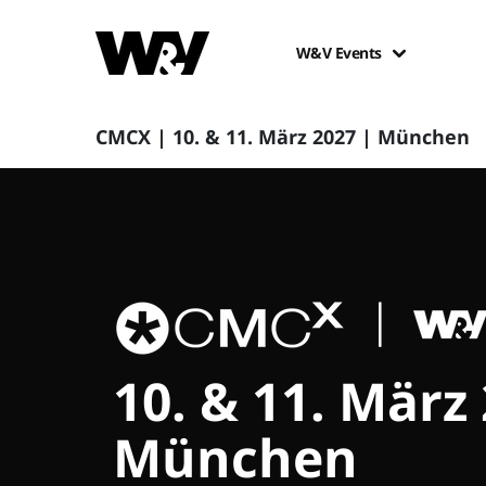
W&V Events
CMCX | 10. & 11. März 2027 | München
10. & 11. März
München