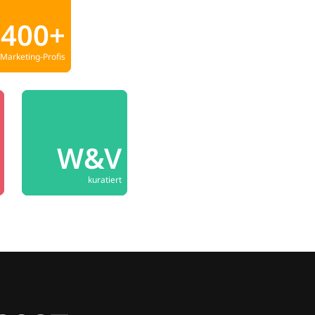
400+
Marketing-Profis
W&V
kuratiert