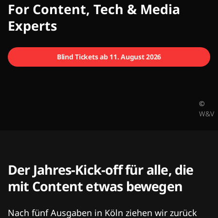
CMCX
For Content, Tech & Media
Experts
Blind Tickets ab 11. August 2026
©
W&V
Der Jahres-Kick-off für alle, die
mit Content etwas bewegen
Nach fünf Ausgaben in Köln ziehen wir zurück