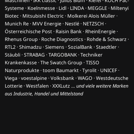
Maschinen · IKK classic · Julius Blum · Kiefel · KOCH Pac-
Systeme · Koelnmesse · Lidl · LINDA · MEGGLE · Miltenyi
Biotec · Mitsubishi Electric · Molkerei Alois Müller ·
Munich Re · MVV Energie · Nestlé · NETZSCH ·
Österreichische Post · Raisin Bank · RheinEnergie ·
Rhenus Group · Roche Diagnostics · Rohde & Schwarz ·
RTL2 · Shimadzu · Siemens · SozialBank · Staedtler ·
Stäubli · STRABAG · TARGOBANK · Techniker
Krankenkasse · The Swatch Group · TISSO
Naturprodukte · toom Baumarkt · Tyrolit · UNICEF ·
Viega · voestalpine · Volksbank · WAGO · Westdeutsche
Lotterie · Westfalen · XXXLutz …
und viele weitere Marken
aus Industrie, Handel und Mittelstand