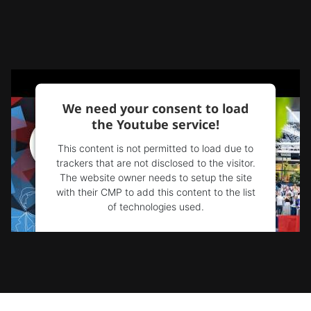
We need your consent to load
the Youtube service!
This content is not permitted to load due to
trackers that are not disclosed to the visitor.
The website owner needs to setup the site
with their CMP to add this content to the list
of technologies used.
Powered by
Usercentrics Consent
Management Platform