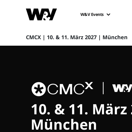
W&V Events
CMCX | 10. & 11. März 2027 | München
10. & 11. März
München