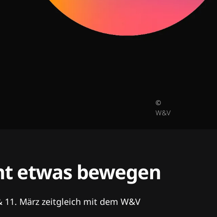
©
W&V
tent etwas bewegen
& 11. März zeitgleich mit dem W&V