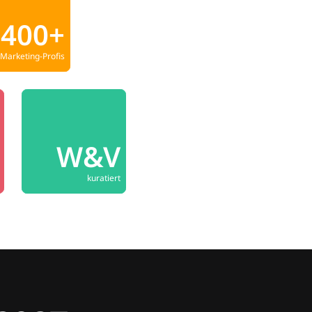
400+
Marketing-Profis
W&V
kuratiert