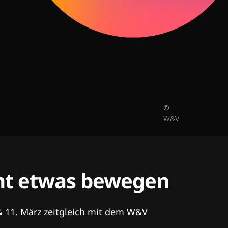
©
W&V
tent etwas bewegen
& 11. März zeitgleich mit dem W&V