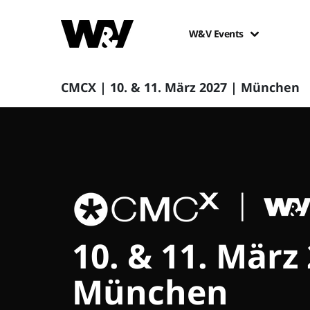
W&V Events
CMCX | 10. & 11. März 2027 | München
10. & 11. März
München