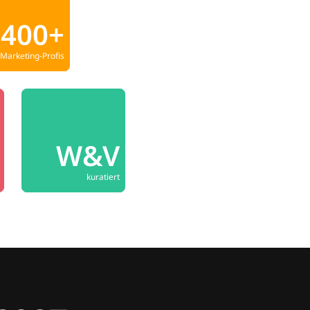
400+
Marketing-Profis
W&V
kuratiert