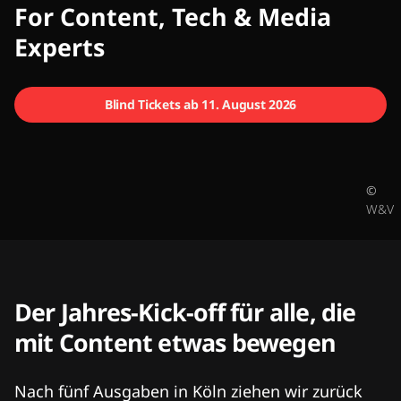
CMCX
For Content, Tech & Media
Experts
Blind Tickets ab 11. August 2026
©
W&V
Der Jahres-Kick-off für alle, die
mit Content etwas bewegen
Nach fünf Ausgaben in Köln ziehen wir zurück