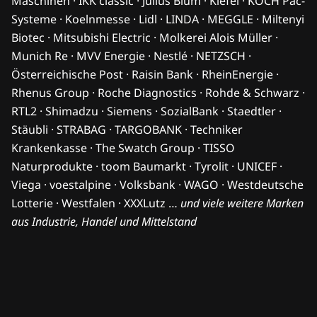
Maschinen · IKK classic · Julius Blum · Kiefel · KOCH Pac-
Systeme · Koelnmesse · Lidl · LINDA · MEGGLE · Miltenyi
Biotec · Mitsubishi Electric · Molkerei Alois Müller ·
Munich Re · MVV Energie · Nestlé · NETZSCH ·
Österreichische Post · Raisin Bank · RheinEnergie ·
Rhenus Group · Roche Diagnostics · Rohde & Schwarz ·
RTL2 · Shimadzu · Siemens · SozialBank · Staedtler ·
Stäubli · STRABAG · TARGOBANK · Techniker
Krankenkasse · The Swatch Group · TISSO
Naturprodukte · toom Baumarkt · Tyrolit · UNICEF ·
Viega · voestalpine · Volksbank · WAGO · Westdeutsche
Lotterie · Westfalen · XXXLutz …
und viele weitere Marken
aus Industrie, Handel und Mittelstand