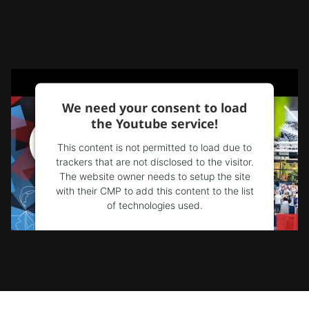
We need your consent to load
the Youtube service!
This content is not permitted to load due to
trackers that are not disclosed to the visitor.
The website owner needs to setup the site
with their CMP to add this content to the list
of technologies used.
Powered by
Usercentrics Consent
Management Platform