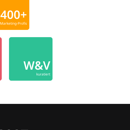
400+
Marketing-Profis
W&V
kuratiert