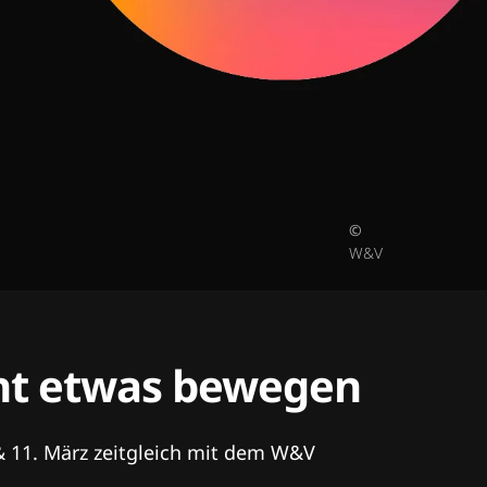
©
W&V
tent etwas bewegen
& 11. März zeitgleich mit dem W&V