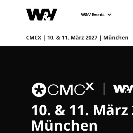
W&V Events
CMCX | 10. & 11. März 2027 | München
10. & 11. März
München