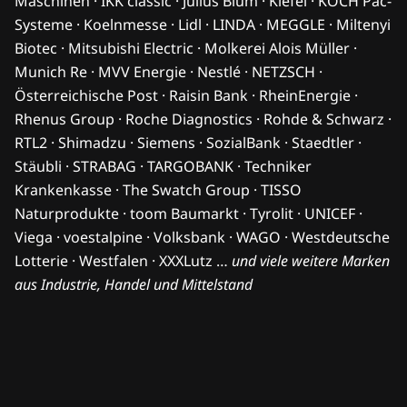
Maschinen · IKK classic · Julius Blum · Kiefel · KOCH Pac-
Systeme · Koelnmesse · Lidl · LINDA · MEGGLE · Miltenyi
Biotec · Mitsubishi Electric · Molkerei Alois Müller ·
Munich Re · MVV Energie · Nestlé · NETZSCH ·
Österreichische Post · Raisin Bank · RheinEnergie ·
Rhenus Group · Roche Diagnostics · Rohde & Schwarz ·
RTL2 · Shimadzu · Siemens · SozialBank · Staedtler ·
Stäubli · STRABAG · TARGOBANK · Techniker
Krankenkasse · The Swatch Group · TISSO
Naturprodukte · toom Baumarkt · Tyrolit · UNICEF ·
Viega · voestalpine · Volksbank · WAGO · Westdeutsche
Lotterie · Westfalen · XXXLutz …
und viele weitere Marken
aus Industrie, Handel und Mittelstand