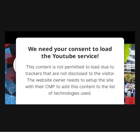
We need your consent to load
the Youtube service!
This content is not permitted to load due to
trackers that are not disclosed to the visitor.
The website owner needs to setup the site
with their CMP to add this content to the list
of technologies used.
Powered by
Usercentrics Consent
Management Platform