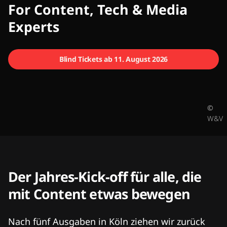
CMCX
For Content, Tech & Media
Experts
Blind Tickets ab 11. August 2026
©
W&V
Der Jahres-Kick-off für alle, die
mit Content etwas bewegen
Nach fünf Ausgaben in Köln ziehen wir zurück