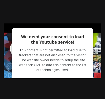
We need your consent to load
the Youtube service!
This content is not permitted to load due to
trackers that are not disclosed to the visitor.
The website owner needs to setup the site
with their CMP to add this content to the list
of technologies used.
Powered by
Usercentrics Consent
Management Platform