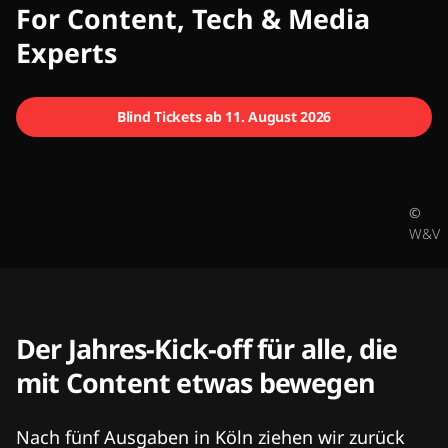
CMCX
For Content, Tech & Media
Experts
Blind Tickets ab 11. August 2026
©
W&V
Der Jahres-Kick-off für alle, die
mit Content etwas bewegen
Nach fünf Ausgaben in Köln ziehen wir zurück