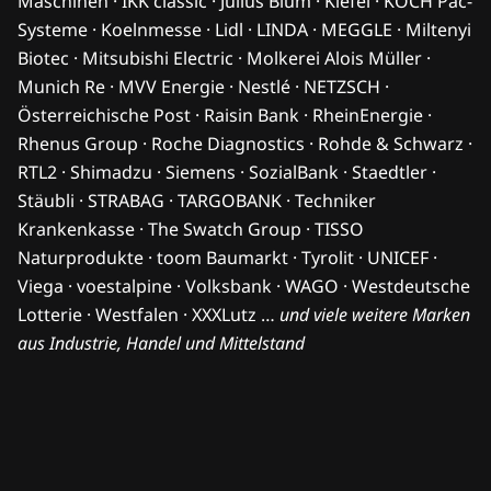
Maschinen · IKK classic · Julius Blum · Kiefel · KOCH Pac-
Systeme · Koelnmesse · Lidl · LINDA · MEGGLE · Miltenyi
Biotec · Mitsubishi Electric · Molkerei Alois Müller ·
Munich Re · MVV Energie · Nestlé · NETZSCH ·
Österreichische Post · Raisin Bank · RheinEnergie ·
Rhenus Group · Roche Diagnostics · Rohde & Schwarz ·
RTL2 · Shimadzu · Siemens · SozialBank · Staedtler ·
Stäubli · STRABAG · TARGOBANK · Techniker
Krankenkasse · The Swatch Group · TISSO
Naturprodukte · toom Baumarkt · Tyrolit · UNICEF ·
Viega · voestalpine · Volksbank · WAGO · Westdeutsche
Lotterie · Westfalen · XXXLutz …
und viele weitere Marken
aus Industrie, Handel und Mittelstand