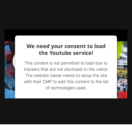
We need your consent to load
the Youtube service!
This content is not permitted to load due to
trackers that are not disclosed to the visitor.
The website owner needs to setup the site
with their CMP to add this content to the list
of technologies used.
Powered by
Usercentrics Consent
Management Platform