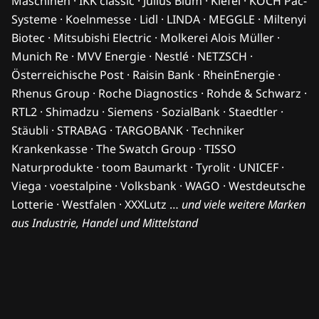
Maschinen · IKK classic · Julius Blum · Kiefel · KOCH Pac-
Systeme · Koelnmesse · Lidl · LINDA · MEGGLE · Miltenyi
Biotec · Mitsubishi Electric · Molkerei Alois Müller ·
Munich Re · MVV Energie · Nestlé · NETZSCH ·
Österreichische Post · Raisin Bank · RheinEnergie ·
Rhenus Group · Roche Diagnostics · Rohde & Schwarz ·
RTL2 · Shimadzu · Siemens · SozialBank · Staedtler ·
Stäubli · STRABAG · TARGOBANK · Techniker
Krankenkasse · The Swatch Group · TISSO
Naturprodukte · toom Baumarkt · Tyrolit · UNICEF ·
Viega · voestalpine · Volksbank · WAGO · Westdeutsche
Lotterie · Westfalen · XXXLutz …
und viele weitere Marken
aus Industrie, Handel und Mittelstand