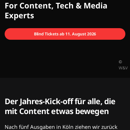
CMCX
For Content, Tech & Media
Experts
Blind Tickets ab 11. August 2026
©
W&V
Der Jahres-Kick-off für alle, die
mit Content etwas bewegen
Nach fünf Ausgaben in Köln ziehen wir zurück