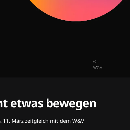
©
W&V
tent etwas bewegen
& 11. März zeitgleich mit dem W&V