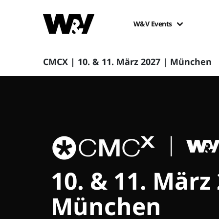
W&V Events
CMCX | 10. & 11. März 2027 | München
10. & 11. März
München