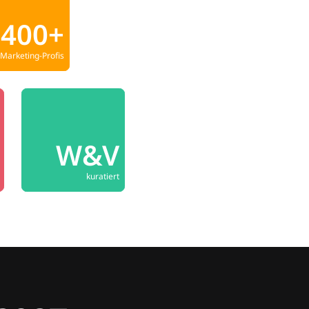
400+
Marketing-Profis
W&V
kuratiert