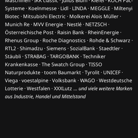
Maschinen · IKK classic · Julius Blum · Kiefel · KOCH Pac-
Systeme · Koelnmesse · Lidl · LINDA · MEGGLE · Miltenyi
Biotec · Mitsubishi Electric · Molkerei Alois Müller ·
Munich Re · MVV Energie · Nestlé · NETZSCH ·
Österreichische Post · Raisin Bank · RheinEnergie ·
Rhenus Group · Roche Diagnostics · Rohde & Schwarz ·
RTL2 · Shimadzu · Siemens · SozialBank · Staedtler ·
Stäubli · STRABAG · TARGOBANK · Techniker
Krankenkasse · The Swatch Group · TISSO
Naturprodukte · toom Baumarkt · Tyrolit · UNICEF ·
Viega · voestalpine · Volksbank · WAGO · Westdeutsche
Lotterie · Westfalen · XXXLutz …
und viele weitere Marken
aus Industrie, Handel und Mittelstand