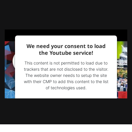
We need your consent to load
the Youtube service!
This content is not permitted to load due to
trackers that are not disclosed to the visitor.
The website owner needs to setup the site
with their CMP to add this content to the list
of technologies used.
Powered by
Usercentrics Consent
Management Platform