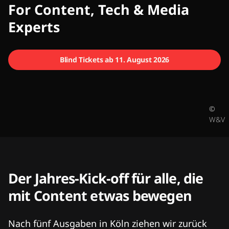
CMCX
For Content, Tech & Media
Experts
Blind Tickets ab 11. August 2026
©
W&V
Der Jahres-Kick-off für alle, die
mit Content etwas bewegen
Nach fünf Ausgaben in Köln ziehen wir zurück