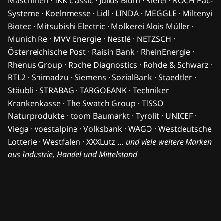
Maschinen · IKK classic · Julius Blum · Kiefel · KOCH Pac-
Systeme · Koelnmesse · Lidl · LINDA · MEGGLE · Miltenyi
Biotec · Mitsubishi Electric · Molkerei Alois Müller ·
Munich Re · MVV Energie · Nestlé · NETZSCH ·
Österreichische Post · Raisin Bank · RheinEnergie ·
Rhenus Group · Roche Diagnostics · Rohde & Schwarz ·
RTL2 · Shimadzu · Siemens · SozialBank · Staedtler ·
Stäubli · STRABAG · TARGOBANK · Techniker
Krankenkasse · The Swatch Group · TISSO
Naturprodukte · toom Baumarkt · Tyrolit · UNICEF ·
Viega · voestalpine · Volksbank · WAGO · Westdeutsche
Lotterie · Westfalen · XXXLutz …
und viele weitere Marken
aus Industrie, Handel und Mittelstand