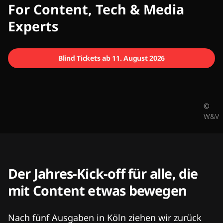
CMCX
For Content, Tech & Media
Experts
Blind Tickets ab 11. August 2026
©
W&V
Der Jahres-Kick-off für alle, die
mit Content etwas bewegen
Nach fünf Ausgaben in Köln ziehen wir zurück