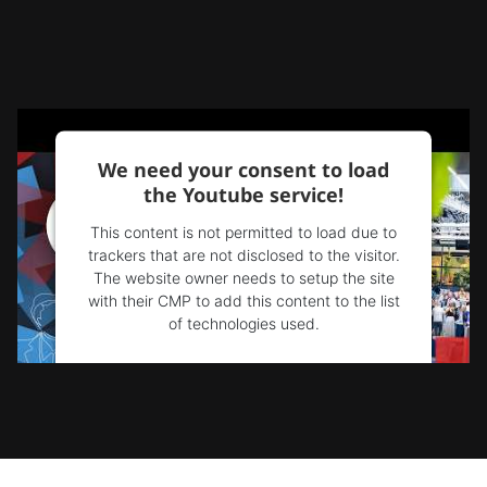
We need your consent to load
the Youtube service!
This content is not permitted to load due to
trackers that are not disclosed to the visitor.
The website owner needs to setup the site
with their CMP to add this content to the list
of technologies used.
Powered by
Usercentrics Consent
Management Platform