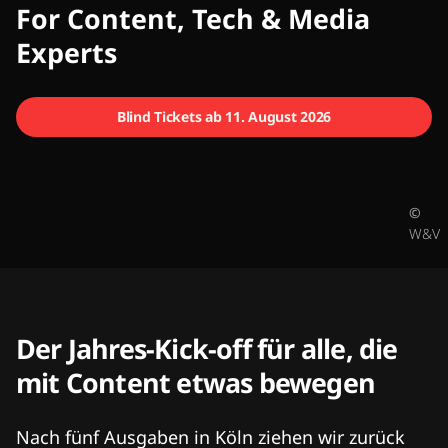
CMCX
For Content, Tech & Media
Experts
Blind Tickets ab 11. August 2026
©
W&V
Der Jahres-Kick-off für alle, die
mit Content etwas bewegen
Nach fünf Ausgaben in Köln ziehen wir zurück