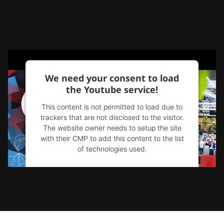
We need your consent to load
the Youtube service!
This content is not permitted to load due to
trackers that are not disclosed to the visitor.
The website owner needs to setup the site
with their CMP to add this content to the list
of technologies used.
Powered by
Usercentrics Consent
Management Platform