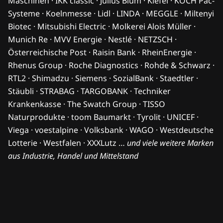
Maschinen · IKK classic · Julius Blum · Kiefel · KOCH Pac-
Systeme · Koelnmesse · Lidl · LINDA · MEGGLE · Miltenyi
Biotec · Mitsubishi Electric · Molkerei Alois Müller ·
Munich Re · MVV Energie · Nestlé · NETZSCH ·
Österreichische Post · Raisin Bank · RheinEnergie ·
Rhenus Group · Roche Diagnostics · Rohde & Schwarz ·
RTL2 · Shimadzu · Siemens · SozialBank · Staedtler ·
Stäubli · STRABAG · TARGOBANK · Techniker
Krankenkasse · The Swatch Group · TISSO
Naturprodukte · toom Baumarkt · Tyrolit · UNICEF ·
Viega · voestalpine · Volksbank · WAGO · Westdeutsche
Lotterie · Westfalen · XXXLutz …
und viele weitere Marken
aus Industrie, Handel und Mittelstand