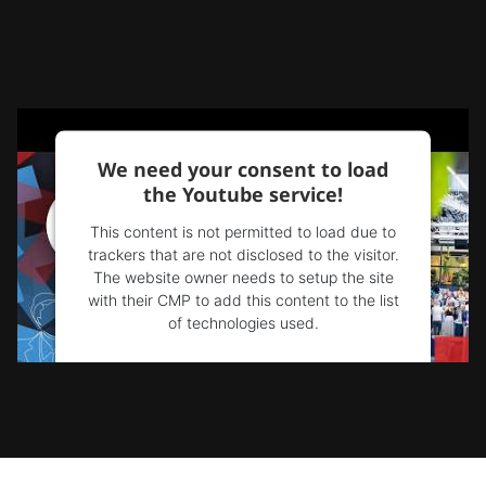
We need your consent to load
the Youtube service!
This content is not permitted to load due to
trackers that are not disclosed to the visitor.
The website owner needs to setup the site
with their CMP to add this content to the list
of technologies used.
Powered by
Usercentrics Consent
Management Platform