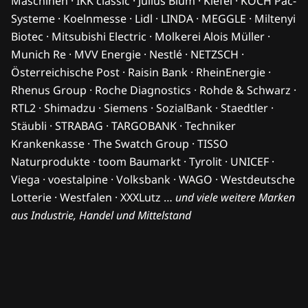
Maschinen · IKK classic · Julius Blum · Kiefel · KOCH Pac-
Systeme · Koelnmesse · Lidl · LINDA · MEGGLE · Miltenyi
Biotec · Mitsubishi Electric · Molkerei Alois Müller ·
Munich Re · MVV Energie · Nestlé · NETZSCH ·
Österreichische Post · Raisin Bank · RheinEnergie ·
Rhenus Group · Roche Diagnostics · Rohde & Schwarz ·
RTL2 · Shimadzu · Siemens · SozialBank · Staedtler ·
Stäubli · STRABAG · TARGOBANK · Techniker
Krankenkasse · The Swatch Group · TISSO
Naturprodukte · toom Baumarkt · Tyrolit · UNICEF ·
Viega · voestalpine · Volksbank · WAGO · Westdeutsche
Lotterie · Westfalen · XXXLutz …
und viele weitere Marken
aus Industrie, Handel und Mittelstand