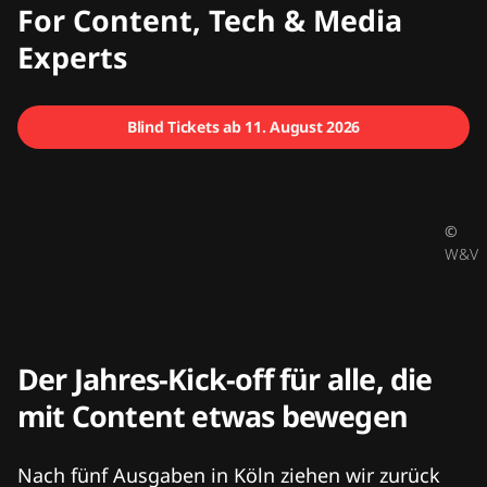
CMCX
For Content, Tech & Media
Experts
Blind Tickets ab 11. August 2026
©
W&V
Der Jahres-Kick-off für alle, die
mit Content etwas bewegen
Nach fünf Ausgaben in Köln ziehen wir zurück