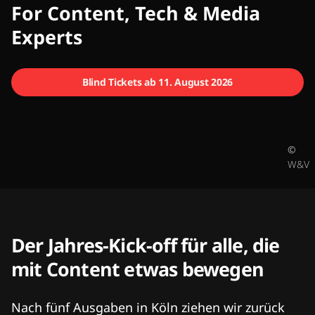
CMCX
For Content, Tech & Media
Experts
Blind Tickets ab 11. August 2026
©
W&V
Der Jahres-Kick-off für alle, die
mit Content etwas bewegen
Nach fünf Ausgaben in Köln ziehen wir zurück