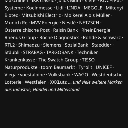
Maschinen · IKK classic · Julius Blum · Kiefel · KOCH Pac-
Systeme · Koelnmesse · Lidl · LINDA · MEGGLE · Miltenyi
Biotec · Mitsubishi Electric · Molkerei Alois Müller ·
Munich Re · MVV Energie · Nestlé · NETZSCH ·
Österreichische Post · Raisin Bank · RheinEnergie ·
Rhenus Group · Roche Diagnostics · Rohde & Schwarz ·
RTL2 · Shimadzu · Siemens · SozialBank · Staedtler ·
Stäubli · STRABAG · TARGOBANK · Techniker
Krankenkasse · The Swatch Group · TISSO
Naturprodukte · toom Baumarkt · Tyrolit · UNICEF ·
Viega · voestalpine · Volksbank · WAGO · Westdeutsche
Lotterie · Westfalen · XXXLutz …
und viele weitere Marken
aus Industrie, Handel und Mittelstand