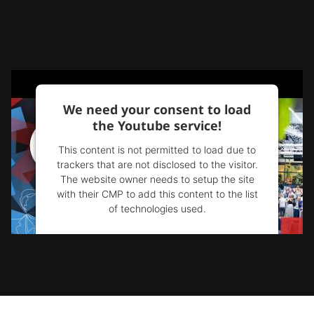
We need your consent to load
the Youtube service!
This content is not permitted to load due to
trackers that are not disclosed to the visitor.
The website owner needs to setup the site
with their CMP to add this content to the list
of technologies used.
Powered by
Usercentrics Consent
Management Platform