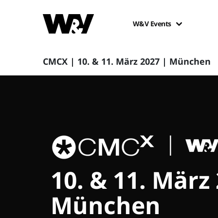
W&V Events
CMCX | 10. & 11. März 2027 | München
10. & 11. März
München