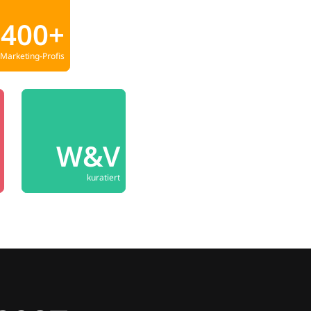
400+
Marketing-Profis
W&V
kuratiert