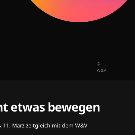
©
W&V
tent etwas bewegen
& 11. März zeitgleich mit dem W&V