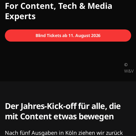
CMCX
For Content, Tech & Media
Experts
Blind Tickets ab 11. August 2026
©
W&V
Der Jahres-Kick-off für alle, die
mit Content etwas bewegen
Nach fünf Ausgaben in Köln ziehen wir zurück