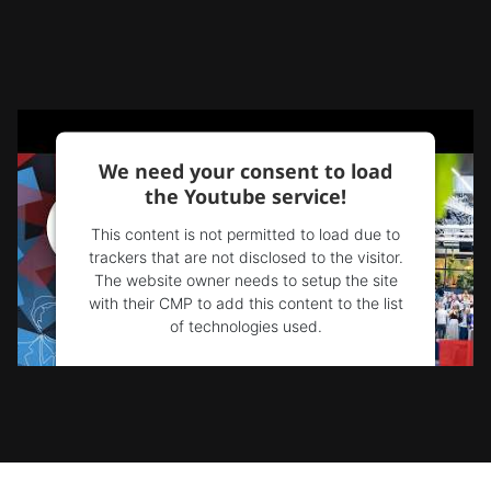
We need your consent to load
the Youtube service!
This content is not permitted to load due to
trackers that are not disclosed to the visitor.
The website owner needs to setup the site
with their CMP to add this content to the list
of technologies used.
Powered by
Usercentrics Consent
Management Platform