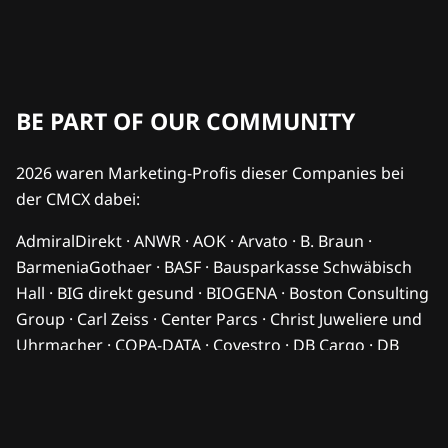
BE PART OF OUR COMMUNITY
2026 waren Marketing-Profis dieser Companies bei
der CMCX dabei:
AdmiralDirekt · ANWR · AOK · Arvato · B. Braun ·
BarmeniaGothaer · BASF · Bausparkasse Schwäbisch
Hall · BIG direkt gesund · BIOGENA · Boston Consulting
Group · Carl Zeiss · Center Parcs · Christ Juweliere und
Uhrmacher · COPA-DATA · Covestro · DB Cargo · DB
Sicherheit · DB Systel · DG Nexolution · DHL · DKB · dm-
drogerie markt · Endress+Hauser · FC Bayern München
· FedEx · Flughafen Berlin Brandenburg · HORSCH