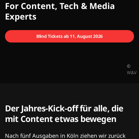
CMCX
For Content, Tech & Media
Experts
Blind Tickets ab 11. August 2026
©
W&V
Der Jahres-Kick-off für alle, die
mit Content etwas bewegen
Nach fünf Ausgaben in Köln ziehen wir zurück