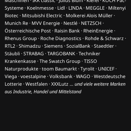
Maschinen · IKK classic · Julius Blum · Kiefel · KOCH Pac-
Systeme · Koelnmesse · Lidl · LINDA · MEGGLE · Miltenyi
Biotec · Mitsubishi Electric · Molkerei Alois Müller ·
Munich Re · MVV Energie · Nestlé · NETZSCH ·
Österreichische Post · Raisin Bank · RheinEnergie ·
Rhenus Group · Roche Diagnostics · Rohde & Schwarz ·
RTL2 · Shimadzu · Siemens · SozialBank · Staedtler ·
Stäubli · STRABAG · TARGOBANK · Techniker
Krankenkasse · The Swatch Group · TISSO
Naturprodukte · toom Baumarkt · Tyrolit · UNICEF ·
Viega · voestalpine · Volksbank · WAGO · Westdeutsche
Lotterie · Westfalen · XXXLutz …
und viele weitere Marken
aus Industrie, Handel und Mittelstand