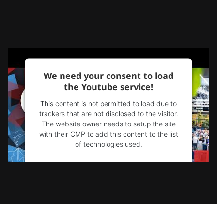
We need your consent to load
the Youtube service!
This content is not permitted to load due to
trackers that are not disclosed to the visitor.
The website owner needs to setup the site
with their CMP to add this content to the list
of technologies used.
Powered by
Usercentrics Consent
Management Platform