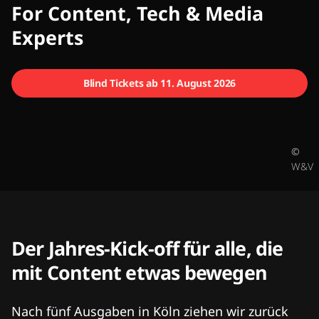
CMCX
For Content, Tech & Media
Experts
Blind Tickets ab 11. August 2026
©
W&V
Der Jahres-Kick-off für alle, die
mit Content etwas bewegen
Nach fünf Ausgaben in Köln ziehen wir zurück