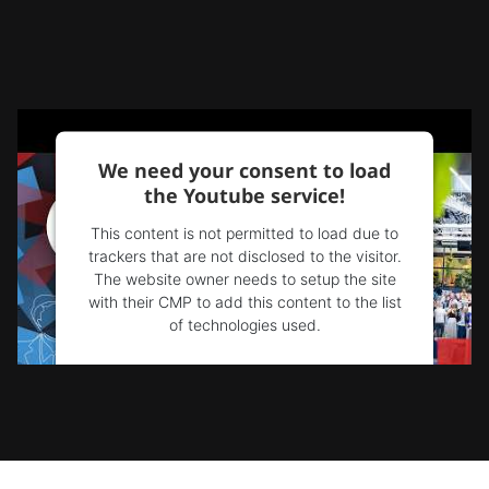
We need your consent to load
the Youtube service!
This content is not permitted to load due to
trackers that are not disclosed to the visitor.
The website owner needs to setup the site
with their CMP to add this content to the list
of technologies used.
Powered by
Usercentrics Consent
Management Platform