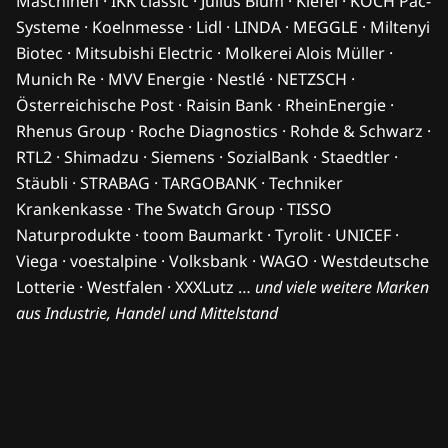
Maschinen · IKK classic · Julius Blum · Kiefel · KOCH Pac-
Systeme · Koelnmesse · Lidl · LINDA · MEGGLE · Miltenyi
Biotec · Mitsubishi Electric · Molkerei Alois Müller ·
Munich Re · MVV Energie · Nestlé · NETZSCH ·
Österreichische Post · Raisin Bank · RheinEnergie ·
Rhenus Group · Roche Diagnostics · Rohde & Schwarz ·
RTL2 · Shimadzu · Siemens · SozialBank · Staedtler ·
Stäubli · STRABAG · TARGOBANK · Techniker
Krankenkasse · The Swatch Group · TISSO
Naturprodukte · toom Baumarkt · Tyrolit · UNICEF ·
Viega · voestalpine · Volksbank · WAGO · Westdeutsche
Lotterie · Westfalen · XXXLutz …
und viele weitere Marken
aus Industrie, Handel und Mittelstand