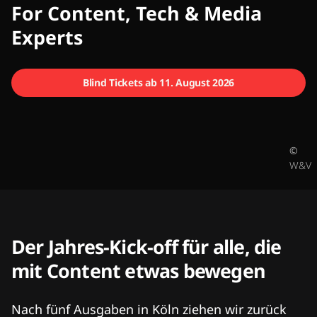
CMCX
For Content, Tech & Media
Experts
Blind Tickets ab 11. August 2026
©
W&V
Der Jahres-Kick-off für alle, die
mit Content etwas bewegen
Nach fünf Ausgaben in Köln ziehen wir zurück