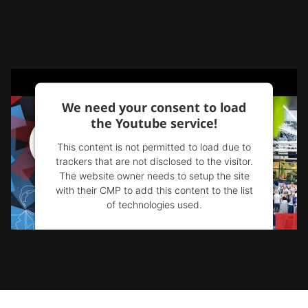
We need your consent to load
the Youtube service!
This content is not permitted to load due to
trackers that are not disclosed to the visitor.
The website owner needs to setup the site
with their CMP to add this content to the list
of technologies used.
Powered by
Usercentrics Consent
Management Platform