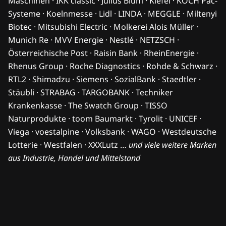
Maschinen · IKK classic · Julius Blum · Kiefel · KOCH Pac-
Systeme · Koelnmesse · Lidl · LINDA · MEGGLE · Miltenyi
Biotec · Mitsubishi Electric · Molkerei Alois Müller ·
Munich Re · MVV Energie · Nestlé · NETZSCH ·
Österreichische Post · Raisin Bank · RheinEnergie ·
Rhenus Group · Roche Diagnostics · Rohde & Schwarz ·
RTL2 · Shimadzu · Siemens · SozialBank · Staedtler ·
Stäubli · STRABAG · TARGOBANK · Techniker
Krankenkasse · The Swatch Group · TISSO
Naturprodukte · toom Baumarkt · Tyrolit · UNICEF ·
Viega · voestalpine · Volksbank · WAGO · Westdeutsche
Lotterie · Westfalen · XXXLutz …
und viele weitere Marken
aus Industrie, Handel und Mittelstand