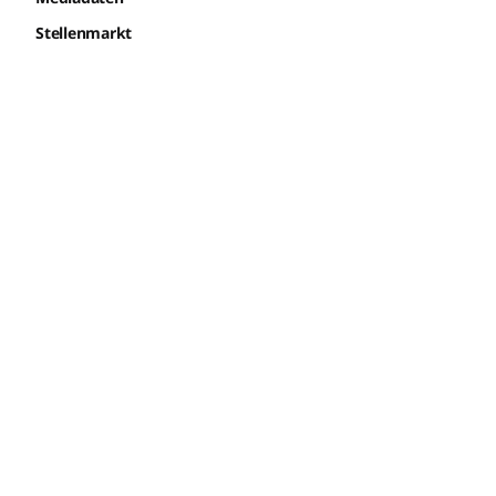
Stellenmarkt
Disclaimer
Datenschutz
Privatsphäre-Einstellungen
AGB
AGB Eventpartner und Sponsoren
Verträge kündigen
Vertrag widerrufen