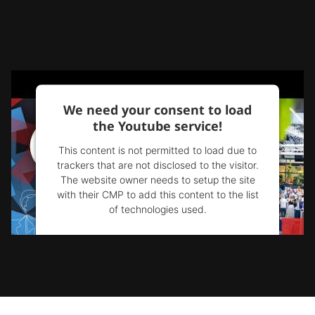
We need your consent to load
the Youtube service!
This content is not permitted to load due to
trackers that are not disclosed to the visitor.
The website owner needs to setup the site
with their CMP to add this content to the list
of technologies used.
Powered by
Usercentrics Consent
Management Platform