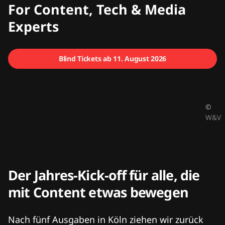
CMCX
For Content, Tech & Media
Experts
Blind Tickets ab 11. August 2026
©
W&V
Der Jahres-Kick-off für alle, die
mit Content etwas bewegen
Nach fünf Ausgaben in Köln ziehen wir zurück