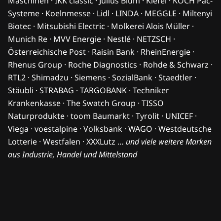
Maschinen · IKK classic · Julius Blum · Kiefel · KOCH Pac-
Systeme · Koelnmesse · Lidl · LINDA · MEGGLE · Miltenyi
Biotec · Mitsubishi Electric · Molkerei Alois Müller ·
Munich Re · MVV Energie · Nestlé · NETZSCH ·
Österreichische Post · Raisin Bank · RheinEnergie ·
Rhenus Group · Roche Diagnostics · Rohde & Schwarz ·
RTL2 · Shimadzu · Siemens · SozialBank · Staedtler ·
Stäubli · STRABAG · TARGOBANK · Techniker
Krankenkasse · The Swatch Group · TISSO
Naturprodukte · toom Baumarkt · Tyrolit · UNICEF ·
Viega · voestalpine · Volksbank · WAGO · Westdeutsche
Lotterie · Westfalen · XXXLutz …
und viele weitere Marken
aus Industrie, Handel und Mittelstand