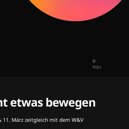
©
W&V
tent etwas bewegen
& 11. März zeitgleich mit dem W&V