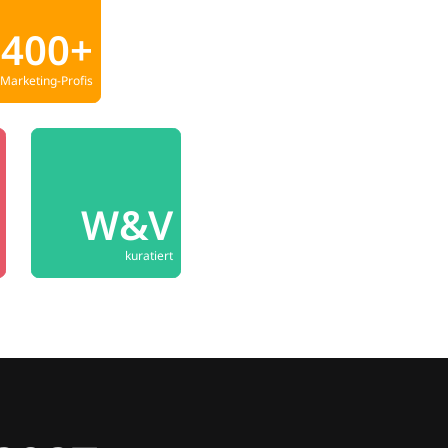
400+
Marketing-Profis
W&V
kuratiert