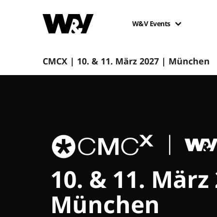
W&V Events
CMCX | 10. & 11. März 2027 | München
10. & 11. März
München