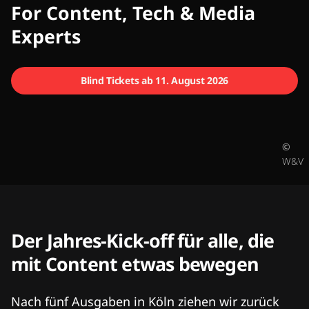
CMCX
For Content, Tech & Media
Experts
Blind Tickets ab 11. August 2026
©
W&V
Der Jahres-Kick-off für alle, die
mit Content etwas bewegen
Nach fünf Ausgaben in Köln ziehen wir zurück