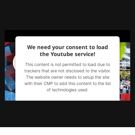
We need your consent to load
the Youtube service!
This content is not permitted to load due to
trackers that are not disclosed to the visitor.
The website owner needs to setup the site
with their CMP to add this content to the list
of technologies used.
Powered by
Usercentrics Consent
Management Platform