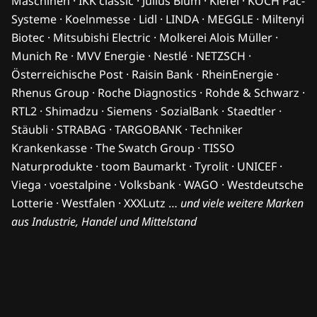
Maschinen · IKK classic · Julius Blum · Kiefel · KOCH Pac-
Systeme · Koelnmesse · Lidl · LINDA · MEGGLE · Miltenyi
Biotec · Mitsubishi Electric · Molkerei Alois Müller ·
Munich Re · MVV Energie · Nestlé · NETZSCH ·
Österreichische Post · Raisin Bank · RheinEnergie ·
Rhenus Group · Roche Diagnostics · Rohde & Schwarz ·
RTL2 · Shimadzu · Siemens · SozialBank · Staedtler ·
Stäubli · STRABAG · TARGOBANK · Techniker
Krankenkasse · The Swatch Group · TISSO
Naturprodukte · toom Baumarkt · Tyrolit · UNICEF ·
Viega · voestalpine · Volksbank · WAGO · Westdeutsche
Lotterie · Westfalen · XXXLutz …
und viele weitere Marken
aus Industrie, Handel und Mittelstand