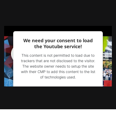
We need your consent to load
the Youtube service!
This content is not permitted to load due to
trackers that are not disclosed to the visitor.
The website owner needs to setup the site
with their CMP to add this content to the list
of technologies used.
Powered by
Usercentrics Consent
Management Platform