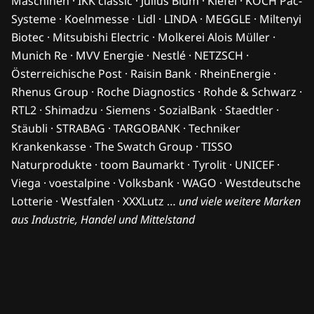
Maschinen · IKK classic · Julius Blum · Kiefel · KOCH Pac-
Systeme · Koelnmesse · Lidl · LINDA · MEGGLE · Miltenyi
Biotec · Mitsubishi Electric · Molkerei Alois Müller ·
Munich Re · MVV Energie · Nestlé · NETZSCH ·
Österreichische Post · Raisin Bank · RheinEnergie ·
Rhenus Group · Roche Diagnostics · Rohde & Schwarz ·
RTL2 · Shimadzu · Siemens · SozialBank · Staedtler ·
Stäubli · STRABAG · TARGOBANK · Techniker
Krankenkasse · The Swatch Group · TISSO
Naturprodukte · toom Baumarkt · Tyrolit · UNICEF ·
Viega · voestalpine · Volksbank · WAGO · Westdeutsche
Lotterie · Westfalen · XXXLutz …
und viele weitere Marken
aus Industrie, Handel und Mittelstand