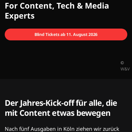
CMCX
For Content, Tech & Media
Experts
Blind Tickets ab 11. August 2026
©
W&V
Der Jahres-Kick-off für alle, die
mit Content etwas bewegen
Nach fünf Ausgaben in Köln ziehen wir zurück